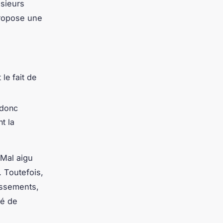
usieurs
propose une
 le fait de
t donc
t la
(Mal aigu
. Toutefois,
issements,
lé de