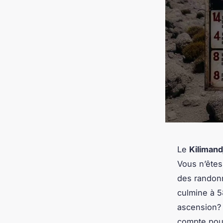
Le
Kilimand
Vous n’êtes
des randonn
culmine à 5
ascension? 
compte pour