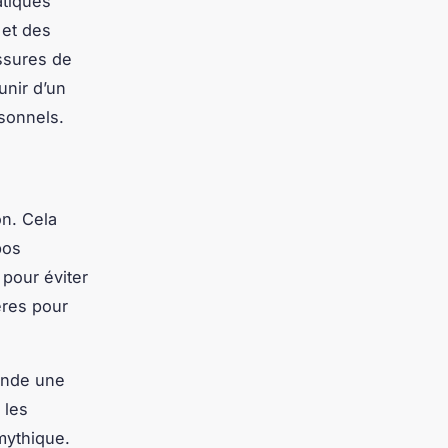
atiques
 et des
ssures de
nir d’un
rsonnels.
on. Cela
pos
 pour éviter
ères pour
ande une
 les
mythique.