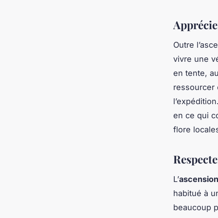
Apprécie
Outre l’asc
vivre une 
en tente, a
ressourcer 
l’expédition
en ce qui c
flore locale
Respecter
L’
ascension
habitué à u
beaucoup pl