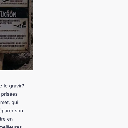
e le gravir?
 prisées
met, qui
réparer son
dre en
meilleures