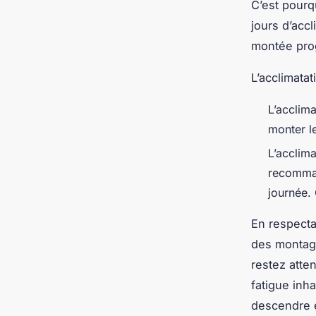
C’est pourq
jours d’acc
montée prog
L’acclimatat
L’acclima
monter le
L’acclima
recommand
journée. 
En respecta
des montag
restez atte
fatigue inh
descendre e