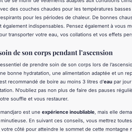
nt de se munir de vêtements adaptés aux conditions clim
avec des couches chaudes pour les températures basses
espirants pour les périodes de chaleur. De bonnes chau
t également indispensables. Pensez également à vous mu
our transporter votre eau, vos collations et vos effets pe
soin de son corps pendant l’ascension
t essentiel de prendre soin de son corps lors de l’ascensi
ne bonne hydratation, une alimentation adaptée et un re
l est recommandé de boire au moins 3 litres d’
eau
par jour
tation. N’oubliez pas non plus de faire des pauses réguli
otre souffle et vous restaurer.
ilimandjaro est une
expérience inoubliable
, mais elle dem
 minutieuse. En suivant ces conseils, vous mettrez toutes
votre côté pour atteindre le sommet de cette montagne 