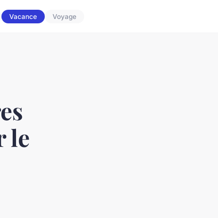
Vacance
Voyage
res
 le