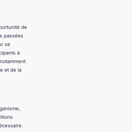
portunité de
ts passées
ur se
cipants à
l, notamment
e et de la
rganisme,
itions
écessaire.