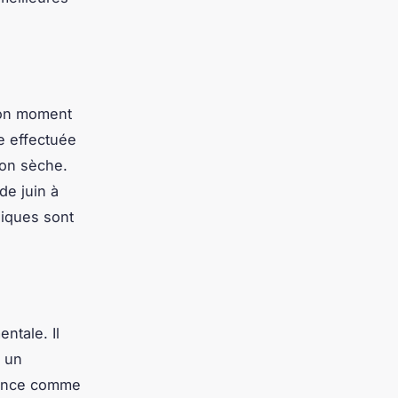
 bon moment
re effectuée
son sèche.
de juin à
giques sont
ntale. Il
 un
urance comme