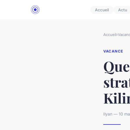
Accueil
Actu
Accueil
›
Vacan
VACANCE
Quel
stra
Kil
Ilyan — 10 ma