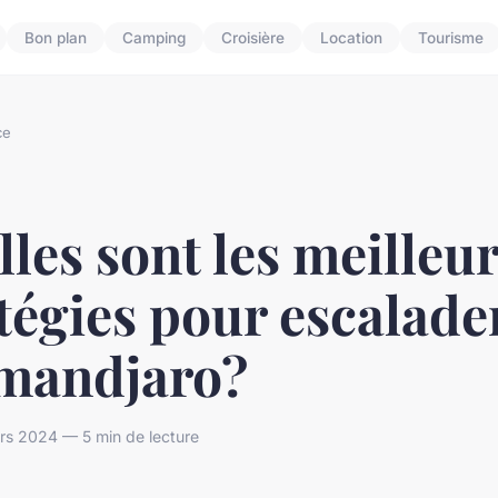
Bon plan
Camping
Croisière
Location
Tourisme
ce
les sont les meilleu
tégies pour escalader
imandjaro?
rs 2024 — 5 min de lecture