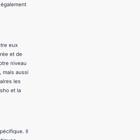
st également
tre eux
urée et de
otre niveau
 mais aussi
aires les
sho et la
écifique. Il