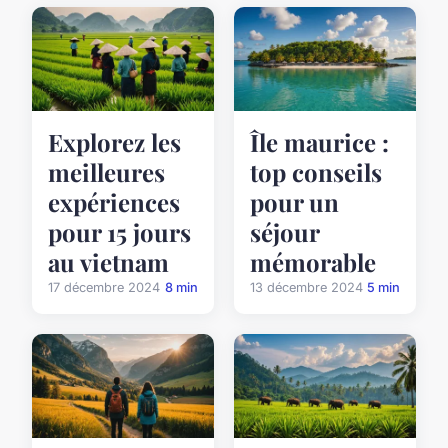
Explorez les
Île maurice :
meilleures
top conseils
expériences
pour un
pour 15 jours
séjour
au vietnam
mémorable
17 décembre 2024
8 min
13 décembre 2024
5 min