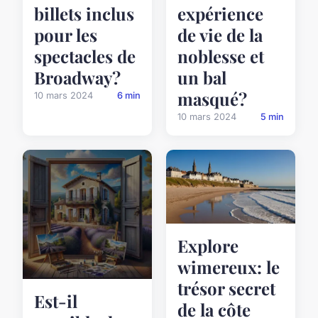
billets inclus
expérience
pour les
de vie de la
spectacles de
noblesse et
Broadway?
un bal
masqué?
10 mars 2024
6 min
10 mars 2024
5 min
Explore
wimereux: le
trésor secret
Est-il
de la côte