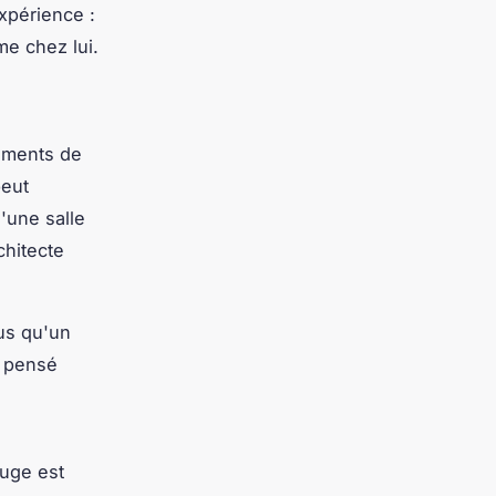
expérience :
me chez lui.
ements de
peut
'une salle
chitecte
us qu'un
t pensé
fuge est