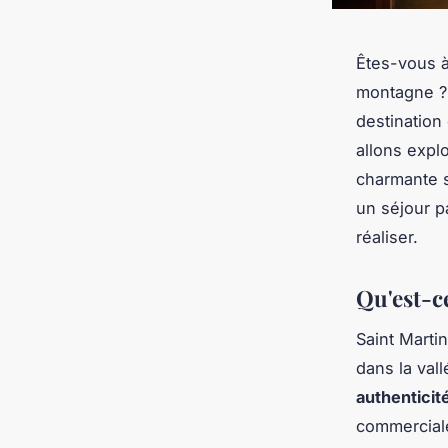
Êtes-vous à
montagne ? 
destination
allons expl
charmante s
un séjour p
réaliser.
Qu'est-ce
Saint Marti
dans la vall
authenticit
commerciale