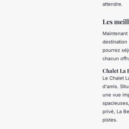
attendre.
Les meil
Maintenant 
destination
pourrez séj
chacun offr
Chalet La 
Le Chalet L
d'amis. Sit
une vue im
spacieuses,
privé, La B
pistes.