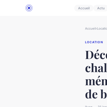
Accueil
Actu
Accueil
›
Locati
LOCATION
Déco
chal
mém
de b
Ilyan — 31 ja