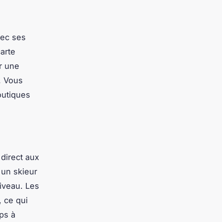
vec ses
carte
er une
. Vous
outiques
 direct aux
 un skieur
iveau. Les
 ce qui
ps à