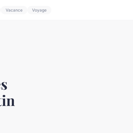
Vacance
Voyage
es
tin