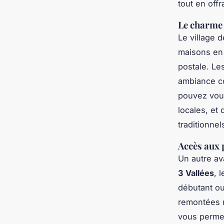
tout en off
Le charme 
Le village d
maisons en 
postale. Le
ambiance co
pouvez vous
locales, et
traditionnel
Accès aux p
Un autre av
3 Vallées
, 
débutant ou
remontées m
vous permet