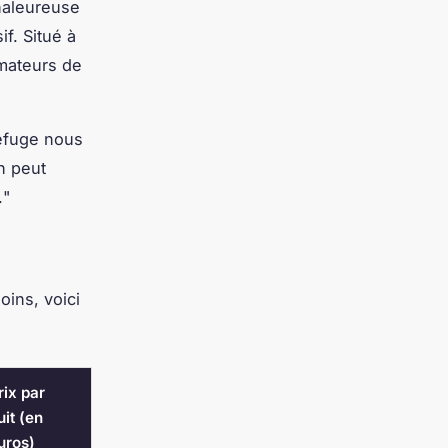
chaleureuse
f. Situé à
amateurs de
efuge nous
n peut
.
"
oins, voici
rix par
uit (en
uros)