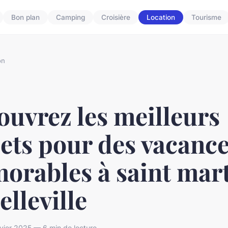
Bon plan
Camping
Croisière
Location
Tourisme
on
uvrez les meilleurs
ets pour des vacanc
orables à saint mar
elleville
nvier 2025 — 6 min de lecture