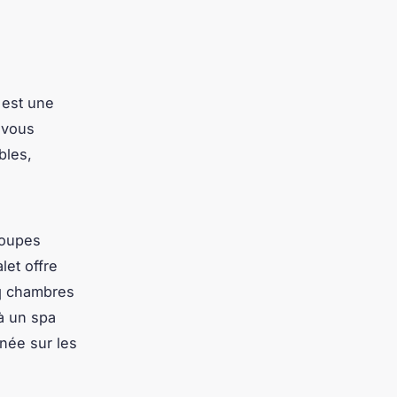
 est une
 vous
bles,
roupes
et offre
q chambres
à un spa
rnée sur les