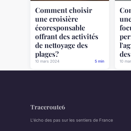
Comment choisir
Co
une croisière
une
écoresponsable
foc
offrant des activités
per
de nettoyage des
l'a
plages?
des
10 mars 2024
5 min
10 ma
Traceroute6
L'écho des pas sur les sentiers de France