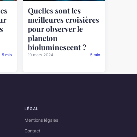
des
Quelles sont les
ur
meilleures croisières
s
pour observer le
plancton
bioluminescent ?
5 min
10 mars 2024
5 min
LÉGAL
Mentions légales
Contact