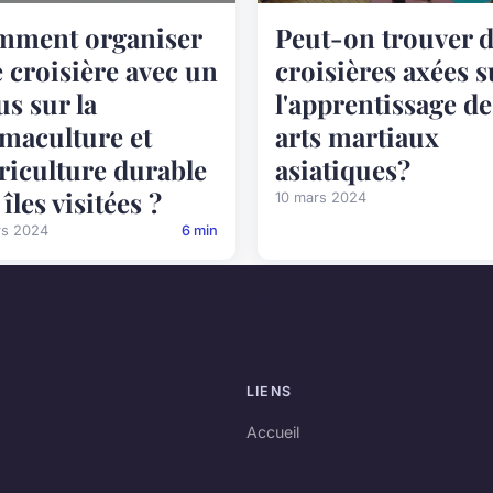
mment organiser
Peut-on trouver 
 croisière avec un
croisières axées s
us sur la
l'apprentissage de
maculture et
arts martiaux
griculture durable
asiatiques?
 îles visitées ?
10 mars 2024
rs 2024
6 min
LIENS
Accueil