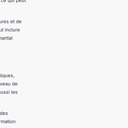
 ce qui peut
ures et de
ut inclure
artial
tiques,
iveau de
ussi les
 des
ormation