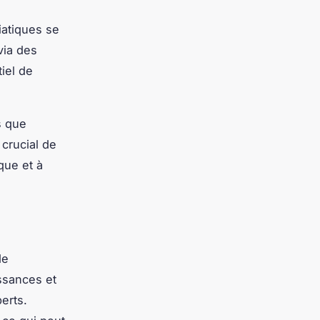
iatiques se
via des
iel de
s que
 crucial de
que et à
de
ssances et
erts.