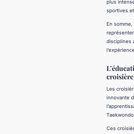
plus intens
sportives et
En somme, l
représenten
disciplines
l’expérienc
L’éducat
croisière
Les croisiè
innovante de
l’apprentis
Taekwondo,
Ces croisiè