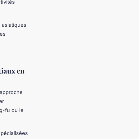
tivités
 asiatiques
ces
tiaux en
e approche
er
ng-fu ou le
pécialisées