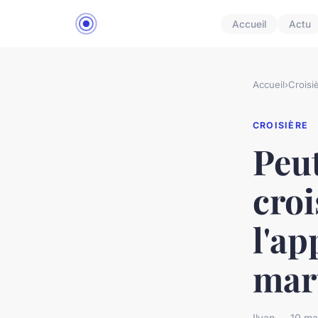
Accueil
Actu
Accueil
›
Croisi
CROISIÈRE
Peut
croi
l'ap
mart
Ilyan — 10 ma