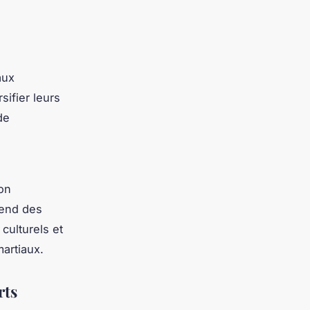
aux
sifier leurs
de
ion
rend des
culturels et
martiaux.
rts