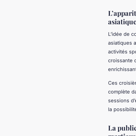
L’apparit
asiatiqu
L’idée de c
asiatiques a
activités s
croissante 
enrichissan
Ces croisiè
complète da
sessions d’
la possibili
La public