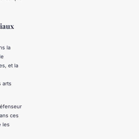
tiaux
ns la
le
s, et la
 arts
défenseur
dans ces
e les