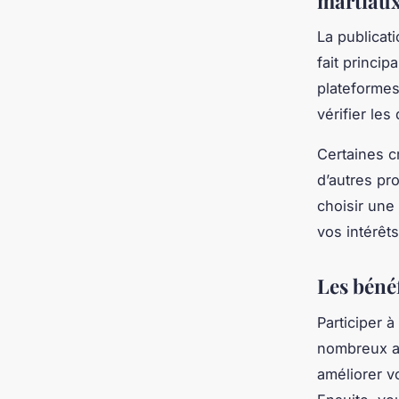
martiaux
La publicat
fait princi
plateformes
vérifier les
Certaines cr
d’autres pr
choisir une
vos intérêts
Les bénéf
Participer à
nombreux a
améliorer v