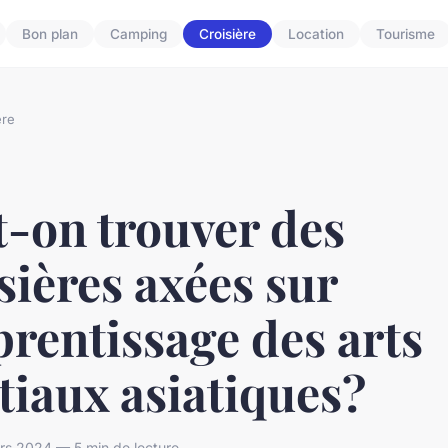
Bon plan
Camping
Croisière
Location
Tourisme
ère
-on trouver des
sières axées sur
prentissage des arts
iaux asiatiques?
rs 2024 — 5 min de lecture