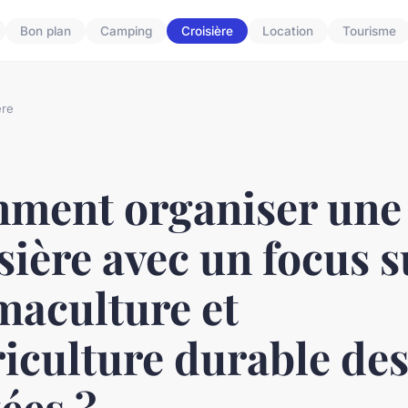
Bon plan
Camping
Croisière
Location
Tourisme
ère
ment organiser une
sière avec un focus s
maculture et
riculture durable des
tées ?