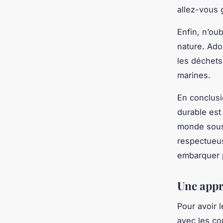
allez-vous g
Enfin, n’ou
nature. Ado
les déchets,
marines.
En conclusi
durable est
monde sous 
respectueus
embarquer p
Une appr
Pour avoir 
avec les co