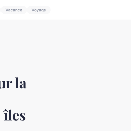
Vacance
Voyage
ur la
 îles