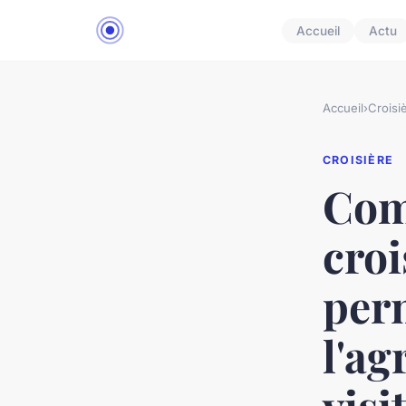
Accueil
Actu
Accueil
›
Croisi
CROISIÈRE
Com
croi
per
l'ag
visi