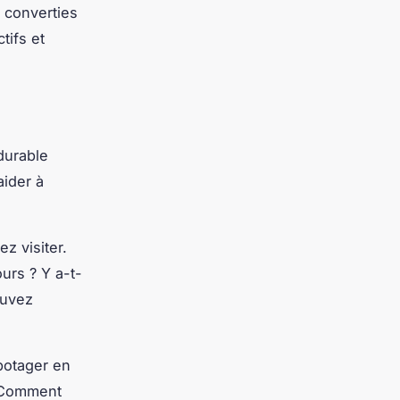
 converties
tifs et
durable
ider à
z visiter.
urs ? Y a-t-
ouvez
potager en
? Comment