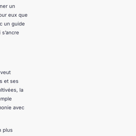
nner un
pour eux que
c un guide
 s’ancre
 veut
es et ses
ltivées, la
imple
monie avec
n plus