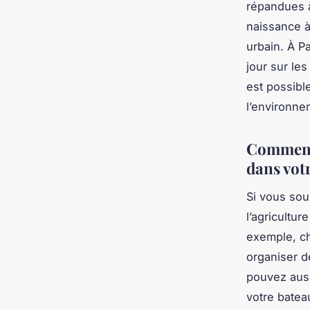
répandues à
naissance à
urbain. À
Pa
jour sur les
est possibl
l’environne
Comment 
dans vot
Si vous sou
l’agricultur
exemple, ch
organiser d
pouvez auss
votre batea