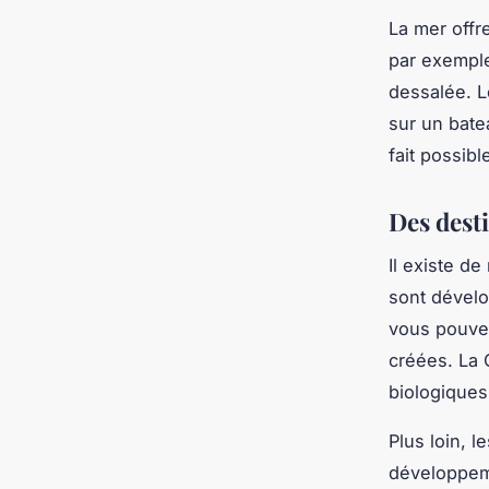
La mer offr
par exemple,
dessalée. L
sur un batea
fait possib
Des dest
Il existe d
sont dévelo
vous pouvez
créées. La 
biologiques
Plus loin, l
développeme