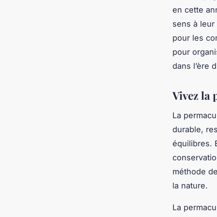
en cette an
sens à leur
pour les c
pour organi
dans l’ère 
Vivez la 
La permacul
durable, re
équilibres. 
conservatio
méthode de 
la nature.
La permacul