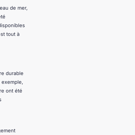
’eau de mer,
été
disponibles
st tout à
ure durable
r exemple,
re ont été
s
ngement