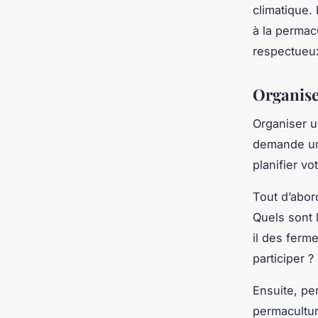
climatique.
à la permacu
respectueux
Organiser
Organiser u
demande un 
planifier vo
Tout d’abor
Quels sont 
il des ferm
participer ?
Ensuite, pe
permacultur