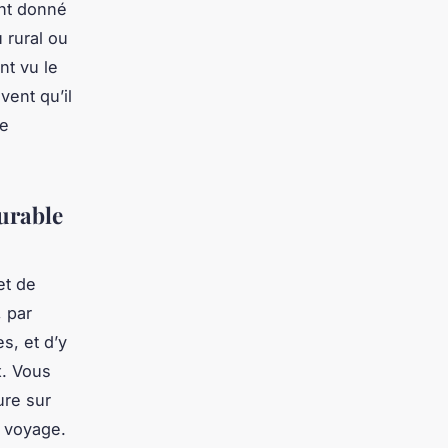
ont donné
 rural ou
nt vu le
vent qu’il
de
urable
et de
, par
s, et d’y
x. Vous
ure sur
e voyage.