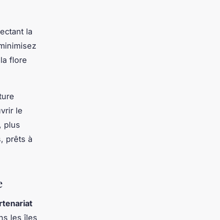
ectant la
 minimisez
la flore
ture
rir le
 plus
, prêts à
e
rtenariat
s les îles